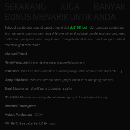
SEKARANG JUGA BANYAK
BONUS MENARIK UNTIK ANDA
Sebagai pendatang baru di website resmi dari
duit188 login
slot panduan pendaftaran
akun sangatlah penting dan harus di lakukan di awal, sebagai pendatang baru yang mau
melakukan pengisian data yang kurang mengerti dapat di ikuti panduan yang ada di
bawah ini ya temen-temen.
Informasi Pribadi;
Nama Pengguna :
Ini akan jadikan user id sewaktu login nanti
Kata Sandi :
Masukan sandi variasikan huruf angka agar lebih aman, misal ( Hujzxc9123 )
Ulangi Kata Sandi :
Masukan kembali sandi yang sudah di masukan yang atas tadi
Email :
Masukan email aktif yang di gunakan saat ini
No. Kontak :
Masukan nomor hp atau whatsaap yang aktif agar bisa di hubungi
Informasi Pembayaran;
Metode Pembayaran
*BANK
Pilih Bank :
Bisa pakai Bank & E-money