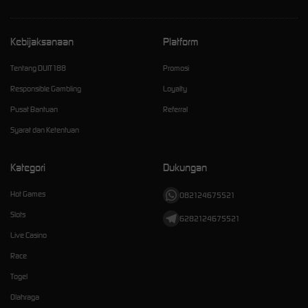
Kebijaksanaan
Platform
Tentang DUIT188
Promosi
Responsible Gambling
Loyalty
Pusat Bantuan
Referral
Syarat dan Ketentuan
Kategori
Dukungan
Hot Games
082124675521
Slots
6282124675521
Live Casino
Race
Togel
Olahraga