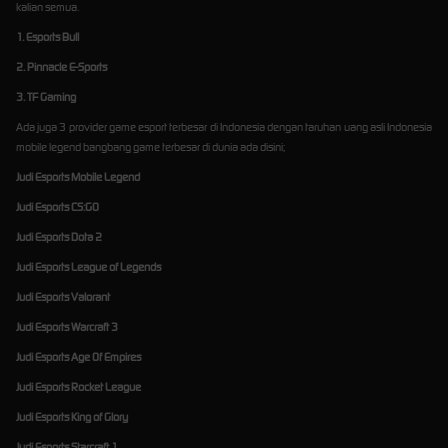
kalian semua.
1. Esports Bull
2. Pinnacle E-Sports
3. TF Gaming
Ada juga 3 provider game esport terbesar di Indonesia dengan taruhan uang asli Indonesia
mobile legend bangbang game terbesar di dunia ada disini;
Judi Esports Mobile Legend
Judi Esports CS:GO
Judi Esports Dota 2
Judi Esports League of Legends
Judi Esports Valorant
Judi Esports Warcraft 3
Judi Esports Age Of Empires
Judi Esports Rocket League
Judi Esports King of Glory
Judi Esports Starcraft 1