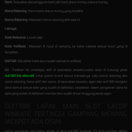
Bank :
Sesuaikan jika pengguna bank pilih bank, jika e-money maka e-money
Nama Rekening :
Nama bank atau e-money yang terdaftar
Nomor Rekening :
Masukan nomor rekening aktif saat ini
Lainnya;
Kode Referensi :
Lewati saja
Kode Verifikasi :
Masukan 6 huruf di samping ke kotak validasi sesuai huruf yang di
tampilkan
DAFTAR :
Klik daftar maka akun sudah selesai di verifikasi
NB : Pastikan No whatsapp aktif di karenakan sewaktu-waktu akan di hubungi pihak
duit188 link alternatif
untuk promo/event bonus menariknya. Lalu nomor rekening dan
nama rekening harus aktif dan sama, di karenakan sewaktu agen dari duit188 mengirim
dana semua sesuai data yang sudah di daftarkan, kesalahan dalam pengiriman dana ke
data yang sudah di daftarkan member baru sudah di luar tanggung jawab agen.
DUIT188 LAPAK MAIN SLOT GACOR
WINRATE TERTINGGI GAMPANG MENANG
JACKPOT ADA DISINI
Untuk permainan slot online sendiri di situs duit188 terdapat 33 jenis provider pilihan