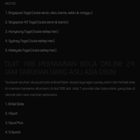
NEX4D.
1. Singapore Togel ( buka senin, rabu, kamis, sabtu & minggu )
2. Singapore 45 Togel ( buka senin & kamis )
3. Hongkong Togel ( buka setiap hari )
4. Sydney Togel ( buka setiap hari )
5. Malaysia Togel ( buka setiap hari )
DUIT 188 PERMAINAN BOLA ONLINE 24
JAM TARUHAN UANG ASLI ADA DISINI
Terdapat taruhan situs judi bola online24jam terpercaya agen parlay resmi dan terbaik bisa
di mainkan bersama situs kami di duit188 slot. Ada 7 provider dari bola online yang bisa di
nikmati oleh new member setia kami.
1. W Bet Bola
2. I-Sport
3. Opus Plus
4. S-Sports