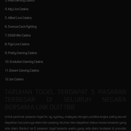
3. Asia Gaming Casino
4. Mg Live Casino
5. Allbet Live Casino
6. Svenus Cock Fighting
7. S568 Win Casino
8. Pgs Live Casino
9. Pretty Gaming Casino
10. Evolution Gaming Casino
11. Dream Gaming Casino
12. Ion Casino
TARUHAN TOGEL TERDAPAT 5 PASARAN
TERBESAR DI SELURUH NEGARA
BERSAMA LINK DUIT188
Untuk peminat pasaran togel hk, sg, sydney, malaysia dengan prediksi angka paling akurat
dapatkan bocorannya disini dan pasang taruhan dan dapatkan diskon besar-besaran yang
ada disini. Berikut ke-5 pasaran togel beserta waktu yang ada disini terdapat di provider