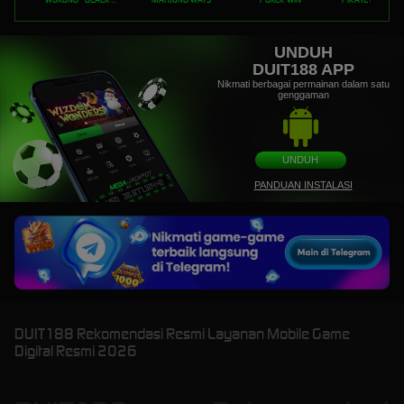
UNDUH
DUIT188 APP
Nikmati berbagai permainan dalam satu
genggaman
UNDUH
PANDUAN INSTALASI
DUIT188 Rekomendasi Resmi Layanan Mobile Game
Digital Resmi 2026