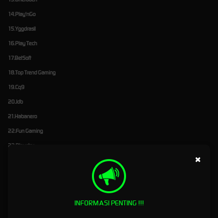
14.Play'nGo
15.Yggdrasil
16.Play Tech
17.BetSoft
18.Top Trend Gaming
19.Cq9
20.Jdb
21.Habanero
22.Fun Gaming
23.Playstar
×
24.Live22
25.Jili
26.Fa Chai
INFORMASI PENTING !!!
27.Joker