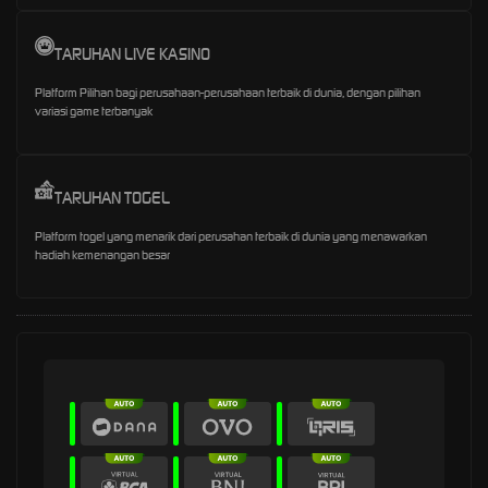
TARUHAN LIVE KASINO
Platform Pilihan bagi perusahaan-perusahaan terbaik di dunia, dengan pilihan
variasi game terbanyak
TARUHAN TOGEL
Platform togel yang menarik dari perusahan terbaik di dunia yang menawarkan
hadiah kemenangan besar