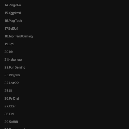
14.Play'nGo
15.Yggdrasil
16.Play Tech
17.BetSoft
18.Top Trend Gaming
19.Cq9
20.Jdb
21.Habanero
22.Fun Gaming
23.Playstar
24.Live22
25.Jili
26.Fa Chai
27.Joker
28.ION
29.Slot88