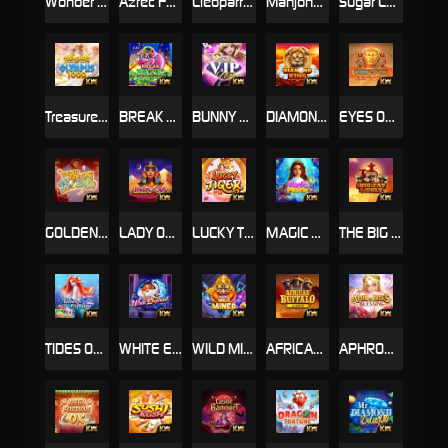
Wonder Ace
Aztec Fortune
Cleopatra's Fortune Ways
Mahjong Dragon Ways
Sugar Candy Bonanza
Treasures of Olympus 1000
BREAK THE BANK
BUNNY VIP NIGHT
DIAMOND KING
EYES OF RA
GOLDEN FORTUNE HORSE
LADY OF RA
LUCKY TIGER
MAGIC PEARLS
THE BIG THE FAT THE UGLY
TIDES OF FORTUNE
WHITE ELEPHANT
WILD MINER
AFRICAN BUFFALO 5000
APHRODITE’S BLESSING