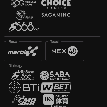
Race
Togel
Olahraga