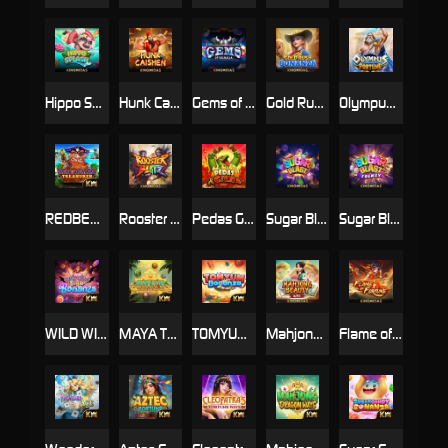
Hippo Splash
Hunk Cai Shen
Gems of Valhalla
Gold Rush Bonanza
Olympus Fortune
REDBEARD TREASURE
Rooster Blitz
Pedas Gila
Sugar Blast
Sugar Blast Frenzy
WILD WITCH SUGAR BONANZA
MAYA TEMPLE OF FORTUNE
TOMYUM BONANZA
Mahjong Beauty
Flame of Fortune