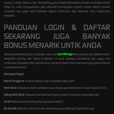
Gopay, LinkAja, Sakuku, dan ShopeePay yang dapat disesuaikan dengan perangkat Anda.
Selain itu, kami menyediakan jalur alternatif pembayaran praktis melalui sistem transfer
merchant dan gerai retail terdekat seperti Indomaret atau Alfamart demi kelancaran
transaksi.
PANDUAN LOGIN & DAFTAR
SEKARANG JUGA BANYAK
BONUS MENARIK UNTIK ANDA
Sebagai pendatang baru di website resmi dari
duit188 login
slot panduan pendaftaran akun
sangatlah penting dan harus di lakukan di awal, sebagai pendatang baru yang mau
melakukan pengisian data yang kurang mengerti dapat di ikuti panduan yang ada di bawah
ini ya temen-temen.
Informasi Pribadi;
Nama Pengguna :
Ini akan jadikan user id sewaktu login nanti
Kata Sandi :
Masukan sandi variasikan huruf angka agar lebih aman, misal ( Hujzxc9123 )
Ulangi Kata Sandi :
Masukan kembali sandi yang sudah di masukan yang atas tadi
Email :
Masukan email aktif yang di gunakan saat ini
No. Kontak :
Masukan nomor hp atau whatsaap yang aktif agar bisa di hubungi