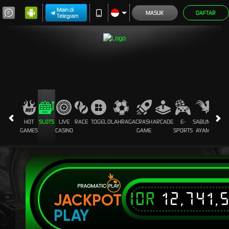
Main di
MASUK
DAFTAR
Telegram
HOT
SLOTS
LIVE
RACE
TOGEL
OLAHRAGA
CRASH
ARCADE
E-
SABUNG
PROM
GAMES
CASINO
GAME
SPORTS
AYAM
IDR
12,741,
JACKPOT
PLAY